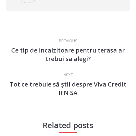
Post
PREVIOUS
navigation
Ce tip de incalzitoare pentru terasa ar
Previous
trebui sa alegi?
post:
NEXT
Tot ce trebuie să știi despre Viva Credit
Next
IFN SA
post:
Related posts