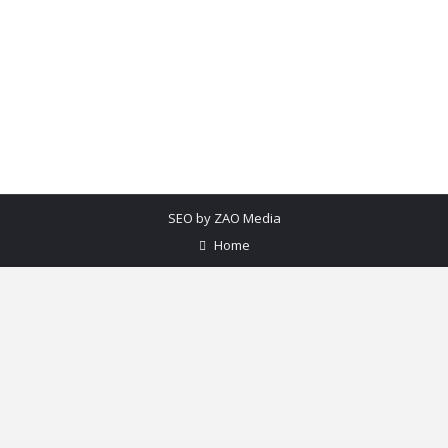
un rol crucial in protejarea si estetica suprafetelor
placate cu gresie, faianta sau piatra naturala. In
acest articol, vom explora in profunzime importanta
unui chit de rosturi…
SEO by
ZAO Media
Home