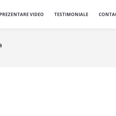
PREZENTARE VIDEO
TESTIMONIALE
CONTA
a
fecta pentru un finisaj impecabil
mment
a locuintei, detaliile fac diferenta. Un aspect adesea neglijat, dar
ea si estetica suprafetelor placate cu gresie, faianta sau piatra nat