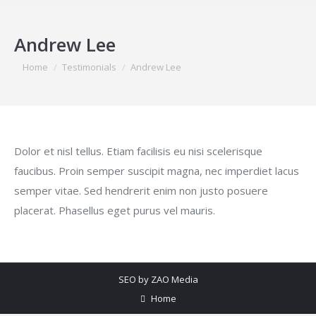
Andrew Lee
You are here:
Home
Testimonials
Andrew Lee
Dolor et nisl tellus. Etiam facilisis eu nisi scelerisque
faucibus. Proin semper suscipit magna, nec imperdiet lacus
semper vitae. Sed hendrerit enim non justo posuere
placerat. Phasellus eget purus vel mauris.
SEO by
ZAO Media
Home